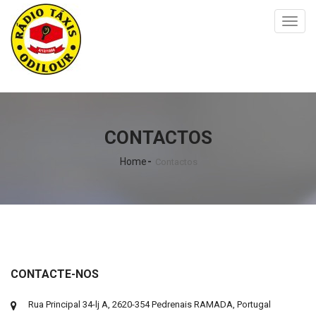
Toggl
naviga
CONTACTOS
Home
Contactos
CONTACTE-NOS
Rua Principal 34-lj A, 2620-354 Pedrenais RAMADA, Portugal