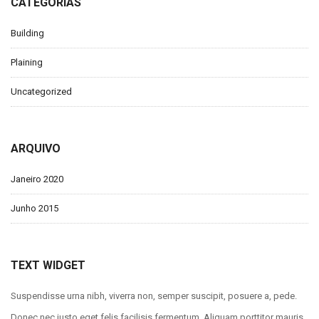
CATEGORIAS
Building
Plaining
Uncategorized
ARQUIVO
Janeiro 2020
Junho 2015
TEXT WIDGET
Suspendisse urna nibh, viverra non, semper suscipit, posuere a, pede.
Donec nec justo eget felis facilisis fermentum. Aliquam porttitor mauris