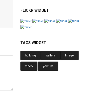
FLICKR WIDGET
TAGS WIDGET
building
gallery
Image
video
youtube