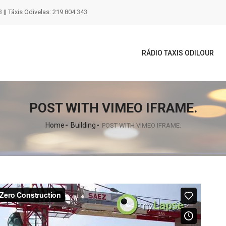
 || Táxis Odivelas: 219 804 343
RÁDIO TAXIS ODILOUR
POST WITH VIMEO IFRAME.
Home
Building
POST WITH VIMEO IFRAME.