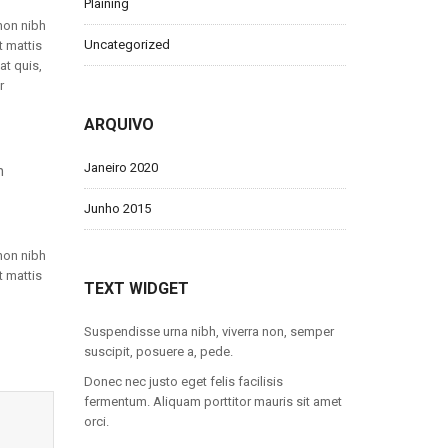
Plaining
non nibh
Uncategorized
t mattis
at quis,
r
ARQUIVO
Janeiro 2020
n
Junho 2015
non nibh
t mattis
TEXT WIDGET
Suspendisse urna nibh, viverra non, semper
suscipit, posuere a, pede.
Donec nec justo eget felis facilisis
fermentum. Aliquam porttitor mauris sit amet
orci.